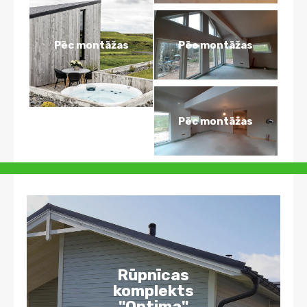
Pēc montāžas
Pēc montāžas
Pēc montāžas
Rūpnīcas
komplekts
"Optima"