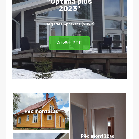
"Optima plus
2023"
Piegādes apraksts (2022)
Atvērt PDF
Pēc montāžas
Pēc montāžas