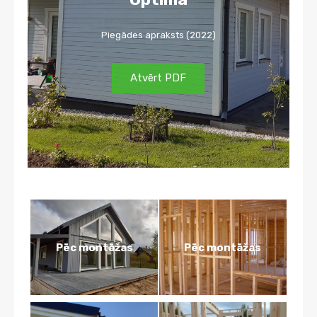
Piegādes apraksts (2022)
Atvērt PDF
Pēc montāžas
Pēc montāžas