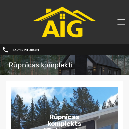
+371 29408051
Rūpnīcas komplekti
Rūpnīcas
komplekts