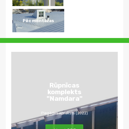
Pēc montāžas
Rūpnīcas
komplekts
"Namdara"
Piegādes apraksts (2022)