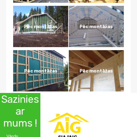
Pēc montāžas
Pēc montāžas
Pēc montāžas
Pēc montāžas
Sazinies
ar
mums !
Vārds