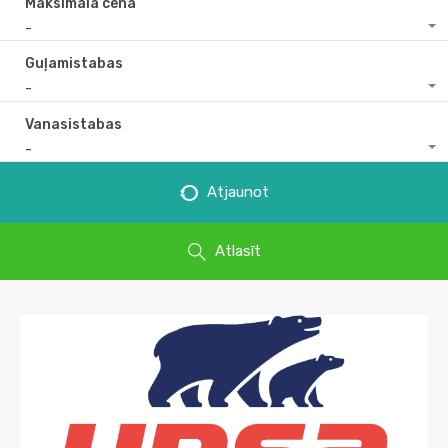
Maksimālā cena
-
Guļamistabas
-
Vanasistabas
-
Atjaunot
Atlasīt