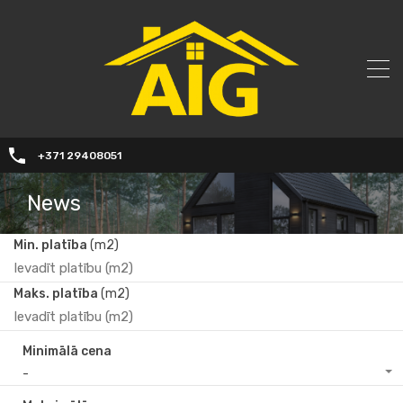
+371 29408051
News
Min. platība
(m2)
Maks. platība
(m2)
Minimālā cena
-