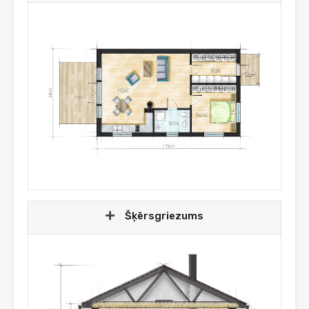
Šķērsgriezums