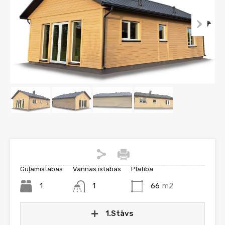
Guļamistabas
Vannas istabas
Platība
1
1
66
m2
1.Stāvs