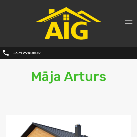
+371 29408051
Māja Arturs