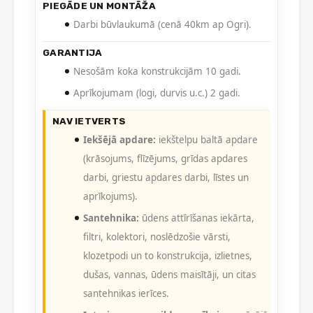
PIEGĀDE UN MONTĀŽA
Darbi būvlaukumā (cenā 40km ap Ogri).
GARANTIJA
Nesošām koka konstrukcijām 10 gadi.
Aprīkojumam (logi, durvis u.c.) 2 gadi.
NAV IETVERTS
Iekšējā apdare:
iekštelpu baltā apdare
(krāsojums, flīzējums, grīdas apdares
darbi, griestu apdares darbi, līstes un
aprīkojums).
Santehnika:
ūdens attīrīšanas iekārta,
filtri, kolektori, noslēdzošie vārsti,
klozetpodi un to konstrukcija, izlietnes,
dušas, vannas, ūdens maisītāji, un citas
santehnikas ierīces.