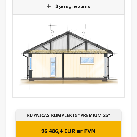
Šķērsgriezums
RŪPNĪCAS KOMPLEKTS “PREMIUM 26”
96 486,4 EUR ar PVN