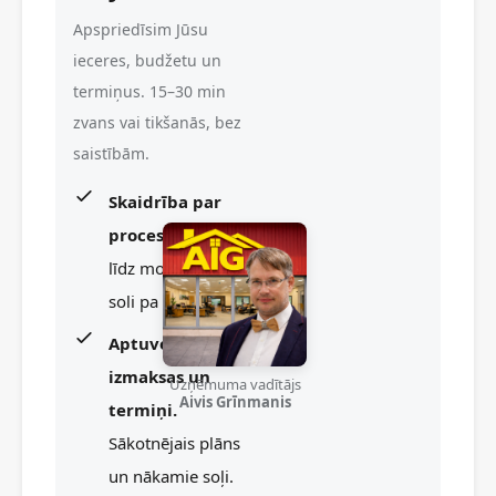
Apspriedīsim Jūsu
ieceres, budžetu un
termiņus. 15–30 min
zvans vai tikšanās, bez
saistībām.
Skaidrība par
procesu.
No idejas
līdz montāžai —
soli pa solim.
Aptuvenās
izmaksas un
Uzņēmuma vadītājs
Aivis Grīnmanis
termiņi.
Sākotnējais plāns
un nākamie soļi.