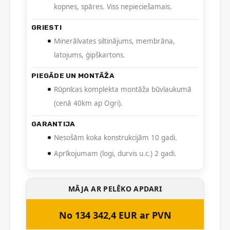
kopnes, spāres. Viss nepieciešamais.
GRIESTI
Minerālvates siltinājums, membrāna,
latojums, ģipškartons.
PIEGĀDE UN MONTĀŽA
Rūpnīcas komplekta montāža būvlaukumā
(cenā 40km ap Ogri).
GARANTIJA
Nesošām koka konstrukcijām 10 gadi.
Aprīkojumam (logi, durvis u.c.) 2 gadi.
MĀJA AR PELĒKO APDARI
No 134 342,4 EUR ar PVN