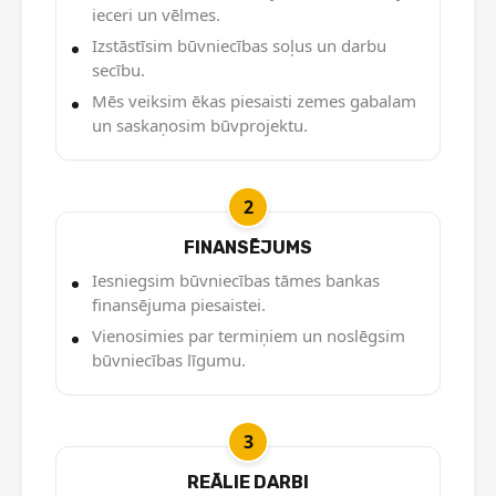
ieceri un vēlmes.
Izstāstīsim būvniecības soļus un darbu
secību.
Mēs veiksim ēkas piesaisti zemes gabalam
un saskaņosim būvprojektu.
2
FINANSĒJUMS
Iesniegsim būvniecības tāmes bankas
finansējuma piesaistei.
Vienosimies par termiņiem un noslēgsim
būvniecības līgumu.
3
REĀLIE DARBI