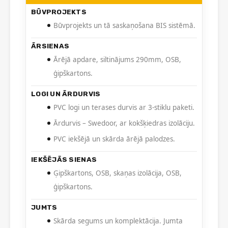
BŪVPROJEKTS
Būvprojekts un tā saskaņošana BIS sistēmā.
ĀRSIENAS
Ārējā apdare, siltinājums 290mm, OSB,
ģipškartons.
LOGI UN ĀRDURVIS
PVC logi un terases durvis ar 3-stiklu paketi.
Ārdurvis – Swedoor, ar kokšķiedras izolāciju.
PVC iekšējā un skārda ārējā palodzes.
IEKŠĒJĀS SIENAS
Ģipškartons, OSB, skaņas izolācija, OSB,
ģipškartons.
JUMTS
Skārda segums un komplektācija. Jumta