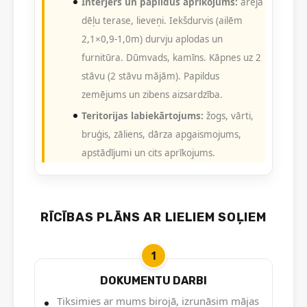
Interjers un papildus aprīkojums:
ārējā
dēļu terase, lieveņi. Iekšdurvis (ailēm
2,1×0,9-1,0m) durvju aplodas un
furnitūra. Dūmvads, kamīns. Kāpnes uz 2
stāvu (2 stāvu mājām). Papildus
zemējums un zibens aizsardzība.
Teritorijas labiekārtojums:
žogs, vārti,
bruģis, zāliens, dārza apgaismojums,
apstādījumi un cits aprīkojums.
RĪCĪBAS PLĀNS AR LIELIEM SOĻIEM
1
DOKUMENTU DARBI
Tiksimies ar mums birojā, izrunāsim mājas