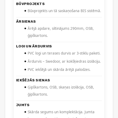
BŪVPROJEKTS
Būvprojekts un tā saskaņošana BIS sistēmā.
ĀRSIENAS
Ārējā apdare, siltinājums 290mm, OSB,
ģipškartons.
LOGI UN ĀRDURVIS
PVC logi un terases durvis ar 3-stiklu paketi.
Ārdurvis – Swedoor, ar kokšķiedras izolāciju.
PVC iekšējā un skārda ārējā palodzes.
IEKŠĒJĀS SIENAS
Ģipškartons, OSB, skaņas izolācija, OSB,
ģipškartons.
JUMTS
Skārda segums un komplektācija. Jumta