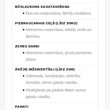
BŪVLAUKUMA SAGATAVOŠANA
Ēkas asu nospraušana, šķēršļu novākšana.
PIEBRAUCAMAIS CEĻŠ (LĪDZ 30M2)
Melnzemes noņemšana, tekstils, smilts un
šķembas.
ZEMES DARBI
Melnzemes noņemšana, grunts pamatnes
izbūve.
ĀRĒJIE INŽENIERTĪKLI (LĪDZ 20M)
Ūdensvada, kanalizācijas, elektrība,
drenāžas, zemes gabala robežās.
Pieslēgšanās pie pilsētas tīkliem zemes
gabala robežās.
PAMATI