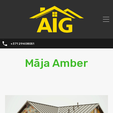
+371 29408051
Māja Amber