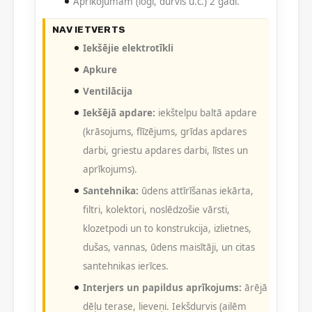
Aprīkojumam (logi, durvis u.c.) 2 gadi.
NAV IETVERTS
Iekšējie elektrotīkli
Apkure
Ventilācija
Iekšējā apdare:
iekštelpu baltā apdare
(krāsojums, flīzējums, grīdas apdares
darbi, griestu apdares darbi, līstes un
aprīkojums).
Santehnika:
ūdens attīrīšanas iekārta,
filtri, kolektori, noslēdzošie vārsti,
klozetpodi un to konstrukcija, izlietnes,
dušas, vannas, ūdens maisītāji, un citas
santehnikas ierīces.
Interjers un papildus aprīkojums:
ārējā
dēļu terase, lieveņi. Iekšdurvis (ailēm