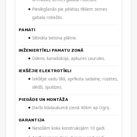
Pieslēgšanās pie pilsētas tīkliem zemes
gabala robežās.
PAMATI
Siltināta betona plātne.
INŽENIERTĪKLI PAMATU ZONĀ
Ūdens, kanalizācija, apkures caurules.
IEKŠĒJIE ELEKTROTĪKLI
Iekšējie vadu tīkli, aprīkota sadalne, rozetes,
slēdži, spuldzes.
PIEGĀDE UN MONTĀŽA
Darbi būvlaukumā (cenā 40km ap Ogri).
GARANTIJA
Nesošām koka konstrukcijām 10 gadi.