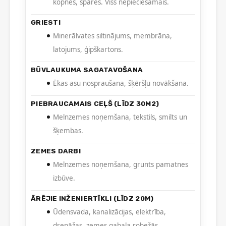
kopnes, spāres. Viss nepieciešamais.
GRIESTI
Minerālvates siltinājums, membrāna,
latojums, ģipškartons.
BŪVLAUKUMA SAGATAVOŠANA
Ēkas asu nospraušana, šķēršļu novākšana.
PIEBRAUCAMAIS CEĻŠ (LĪDZ 30M2)
Melnzemes noņemšana, tekstils, smilts un
šķembas.
ZEMES DARBI
Melnzemes noņemšana, grunts pamatnes
izbūve.
ĀRĒJIE INŽENIERTĪKLI (LĪDZ 20M)
Ūdensvada, kanalizācijas, elektrība,
drenāžas, zemes gabala robežās.