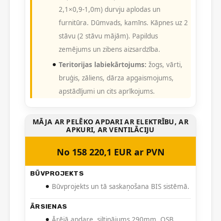
2,1×0,9-1,0m) durvju aplodas un
furnitūra. Dūmvads, kamīns. Kāpnes uz 2
stāvu (2 stāvu mājām). Papildus
zemējums un zibens aizsardzība.
Teritorijas labiekārtojums:
žogs, vārti,
bruģis, zāliens, dārza apgaismojums,
apstādījumi un cits aprīkojums.
MĀJA AR PELĒKO APDARI AR ELEKTRĪBU, AR
APKURI, AR VENTILĀCIJU
No 158 220,1 EUR ar PVN
BŪVPROJEKTS
Būvprojekts un tā saskaņošana BIS sistēmā.
ĀRSIENAS
Ārējā apdare, siltinājums 290mm, OSB,