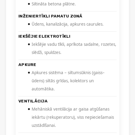
Siltināta betona plātne.
INŽENIERTĪKLI PAMATU ZONĀ
Ūdens, kanalizācija, apkures caurules.
IEKŠĒJIE ELEKTROTĪKLI
Iekšējie vadu tīkli, aprīkota sadalne, rozetes,
slēdži, spuldzes.
APKURE
Apkures sistēma – siltumsūknis (gaiss–
ūdens) siltās grīdas, kolektors un
automātika.
VENTILĀCIJA
Mehāniskā ventilācija ar gaisa atgūšanas
iekārtu (rekuperatoru), viss nepieciešamais
uzstādīšanai.