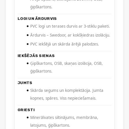
ģipškartons.
LOGI UN ĀRDURVIS
PVC logi un terases durvis ar 3-stiklu paketi.
Ārdurvis – Swedoor, ar kokšķiedras izolāciju.
PVC iekšējā un skārda ārējā palodzes.
IEKŠĒJĀS SIENAS
Ģipškartons, OSB, skaņas izolācija, OSB,
ģipškartons.
JUMTS
Skārda segums un komplektācija. Jumta
kopnes, spāres. Viss nepieciešamais.
GRIESTI
Minerālvates siltinājums, membrāna,
latojums, ģipškartons.