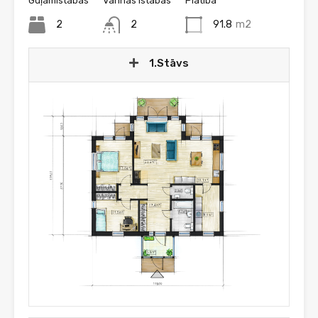
Guļamistabas
Vannas istabas
Platība
2
2
91.8
m2
1.Stāvs