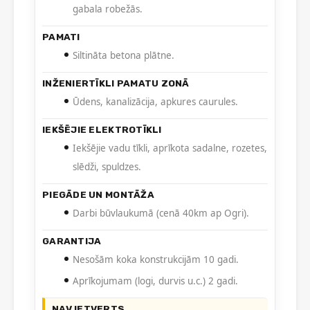
gabala robežās.
PAMATI
Siltināta betona plātne.
INŽENIERTĪKLI PAMATU ZONĀ
Ūdens, kanalizācija, apkures caurules.
IEKŠĒJIE ELEKTROTĪKLI
Iekšējie vadu tīkli, aprīkota sadalne, rozetes,
slēdži, spuldzes.
PIEGĀDE UN MONTĀŽA
Darbi būvlaukumā (cenā 40km ap Ogri).
GARANTIJA
Nesošām koka konstrukcijām 10 gadi.
Aprīkojumam (logi, durvis u.c.) 2 gadi.
NAV IETVERTS