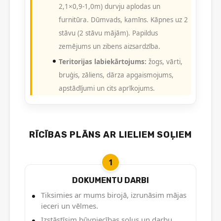
2,1×0,9-1,0m) durvju aplodas un
furnitūra. Dūmvads, kamīns. Kāpnes uz 2
stāvu (2 stāvu mājām). Papildus
zemējums un zibens aizsardzība.
Teritorijas labiekārtojums:
žogs, vārti,
bruģis, zāliens, dārza apgaismojums,
apstādījumi un cits aprīkojums.
RĪCĪBAS PLĀNS AR LIELIEM SOĻIEM
1
DOKUMENTU DARBI
Tiksimies ar mums birojā, izrunāsim mājas
ieceri un vēlmes.
Izstāstīsim būvniecības soļus un darbu