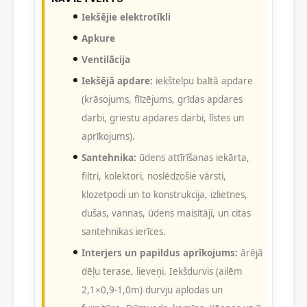
Iekšējie elektrotīkli
Apkure
Ventilācija
Iekšējā apdare:
iekštelpu baltā apdare
(krāsojums, flīzējums, grīdas apdares
darbi, griestu apdares darbi, līstes un
aprīkojums).
Santehnika:
ūdens attīrīšanas iekārta,
filtri, kolektori, noslēdzošie vārsti,
klozetpodi un to konstrukcija, izlietnes,
dušas, vannas, ūdens maisītāji, un citas
santehnikas ierīces.
Interjers un papildus aprīkojums:
ārējā
dēļu terase, lieveņi. Iekšdurvis (ailēm
2,1×0,9-1,0m) durvju aplodas un