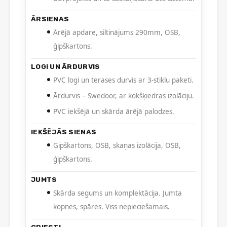
ĀRSIENAS
Ārējā apdare, siltinājums 290mm, OSB,
ģipškartons.
LOGI UN ĀRDURVIS
PVC logi un terases durvis ar 3-stiklu paketi.
Ārdurvis – Swedoor, ar kokšķiedras izolāciju.
PVC iekšējā un skārda ārējā palodzes.
IEKŠĒJĀS SIENAS
Ģipškartons, OSB, skaņas izolācija, OSB,
ģipškartons.
JUMTS
Skārda segums un komplektācija. Jumta
kopnes, spāres. Viss nepieciešamais.
GRIESTI