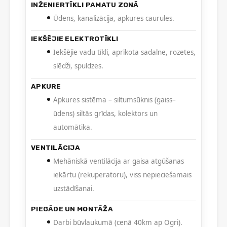
INŽENIERTĪKLI PAMATU ZONĀ
Ūdens, kanalizācija, apkures caurules.
IEKŠĒJIE ELEKTROTĪKLI
Iekšējie vadu tīkli, aprīkota sadalne, rozetes,
slēdži, spuldzes.
APKURE
Apkures sistēma – siltumsūknis (gaiss–
ūdens) siltās grīdas, kolektors un
automātika.
VENTILĀCIJA
Mehāniskā ventilācija ar gaisa atgūšanas
iekārtu (rekuperatoru), viss nepieciešamais
uzstādīšanai.
PIEGĀDE UN MONTĀŽA
Darbi būvlaukumā (cenā 40km ap Ogri).