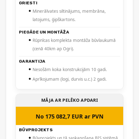
GRIESTI
Minerālvates siltinājums, membrāna,
latojums, ģipškartons.
PIEGĀDE UN MONTĀŽA
Rūpnīcas komplekta montāža būvlaukumā
(cenā 40km ap Ogri).
GARANTIJA
Nesošām koka konstrukcijām 10 gadi.
Aprīkojumam (logi, durvis u.c.) 2 gadi.
MĀJA AR PELĒKO APDARI
No 175 082,7 EUR ar PVN
BŪVPROJEKTS
Būvprojekts un tā saskaņošana BIS sistēmā.