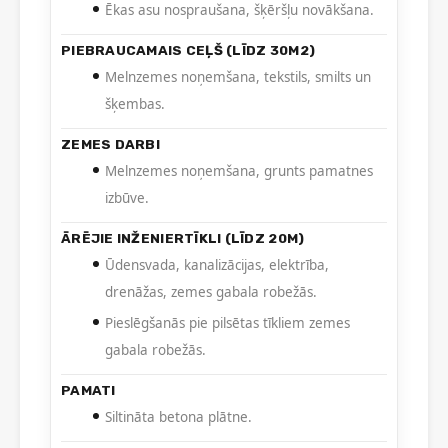
Ēkas asu nospraušana, šķēršļu novākšana.
PIEBRAUCAMAIS CEĻŠ (LĪDZ 30M2)
Melnzemes noņemšana, tekstils, smilts un
šķembas.
ZEMES DARBI
Melnzemes noņemšana, grunts pamatnes
izbūve.
ĀRĒJIE INŽENIERTĪKLI (LĪDZ 20M)
Ūdensvada, kanalizācijas, elektrība,
drenāžas, zemes gabala robežās.
Pieslēgšanās pie pilsētas tīkliem zemes
gabala robežās.
PAMATI
Siltināta betona plātne.