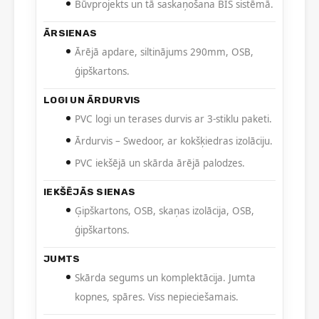
Būvprojekts un tā saskaņošana BIS sistēmā.
ĀRSIENAS
Ārējā apdare, siltinājums 290mm, OSB,
ģipškartons.
LOGI UN ĀRDURVIS
PVC logi un terases durvis ar 3-stiklu paketi.
Ārdurvis – Swedoor, ar kokšķiedras izolāciju.
PVC iekšējā un skārda ārējā palodzes.
IEKŠĒJĀS SIENAS
Ģipškartons, OSB, skaņas izolācija, OSB,
ģipškartons.
JUMTS
Skārda segums un komplektācija. Jumta
kopnes, spāres. Viss nepieciešamais.