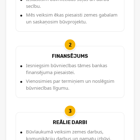
secību.
Mēs veiksim ēkas piesaisti zemes gabalam
un saskaņosim būvprojektu.
2
FINANSĒJUMS
Iesniegsim būvniecības tāmes bankas
finansējuma piesaistei.
Vienosimies par termiņiem un noslēgsim
būvniecības līgumu.
3
REĀLIE DARBI
Būvlaukumā veiksim zemes darbus,
komunikāciju darbus un pamatu izbūvi.