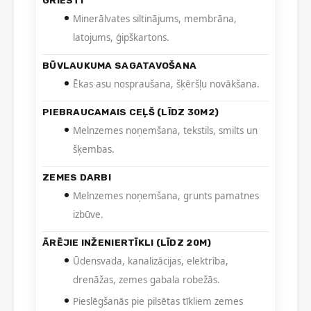
Minerālvates siltinājums, membrāna,
latojums, ģipškartons.
BŪVLAUKUMA SAGATAVOŠANA
Ēkas asu nospraušana, šķēršļu novākšana.
PIEBRAUCAMAIS CEĻŠ (LĪDZ 30M2)
Melnzemes noņemšana, tekstils, smilts un
šķembas.
ZEMES DARBI
Melnzemes noņemšana, grunts pamatnes
izbūve.
ĀRĒJIE INŽENIERTĪKLI (LĪDZ 20M)
Ūdensvada, kanalizācijas, elektrība,
drenāžas, zemes gabala robežās.
Pieslēgšanās pie pilsētas tīkliem zemes