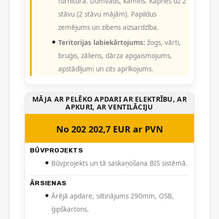
furnitūra. Dūmvads, kamīns. Kāpnes uz 2
stāvu (2 stāvu mājām). Papildus
zemējums un zibens aizsardzība.
Teritorijas labiekārtojums:
žogs, vārti,
bruģis, zāliens, dārza apgaismojums,
apstādījumi un cits aprīkojums.
MĀJA AR PELĒKO APDARI AR ELEKTRĪBU, AR
APKURI, AR VENTILĀCIJU
No 202 202,7 EUR ar PVN
BŪVPROJEKTS
Būvprojekts un tā saskaņošana BIS sistēmā.
ĀRSIENAS
Ārējā apdare, siltinājums 290mm, OSB,
ģipškartons.