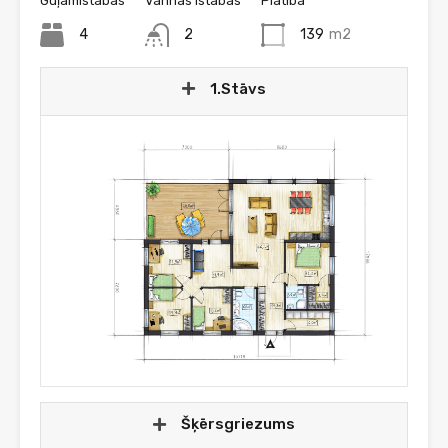
Guļamistabas
Vannas istabas
Platība
4
2
139
m2
1.Stāvs
Šķērsgriezums