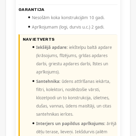
GARANTIJA
Nesošām koka konstrukcijām 10 gadi.
Aprīkojumam (logi, durvis u.c.) 2 gadi.
NAV IETVERTS
Iekšējā apdare:
iekštelpu baltā apdare
(krāsojums, flīzējums, grīdas apdares
darbi, griestu apdares darbi, līstes un
aprīkojums).
Santehnika:
ūdens attīrīšanas iekārta,
filtri, kolektori, noslēdzošie vārsti,
klozetpodi un to konstrukcija, izlietnes,
dušas, vannas, ūdens maisītāji, un citas
santehnikas ierīces.
Interjers un papildus aprīkojums:
ārējā
dēļu terase, lieveņi. Iekšdurvis (ailēm