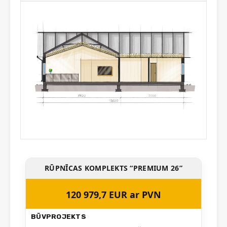
RŪPNĪCAS KOMPLEKTS “PREMIUM 26”
120 979,7 EUR ar PVN
BŪVPROJEKTS