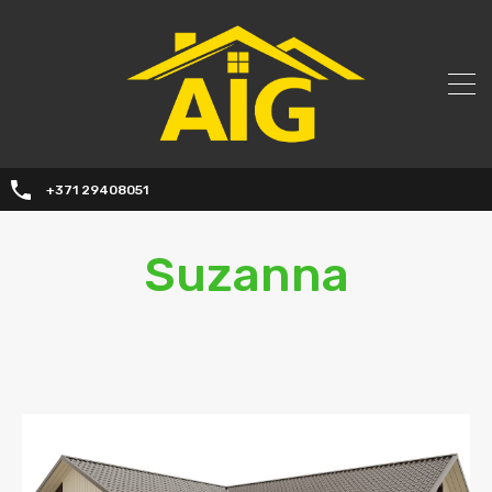
+371 29408051
Suzanna