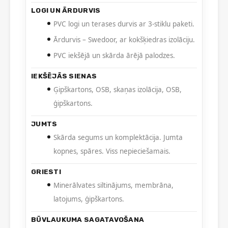
LOGI UN ĀRDURVIS
PVC logi un terases durvis ar 3-stiklu paketi.
Ārdurvis – Swedoor, ar kokšķiedras izolāciju.
PVC iekšējā un skārda ārējā palodzes.
IEKŠĒJĀS SIENAS
Ģipškartons, OSB, skaņas izolācija, OSB,
ģipškartons.
JUMTS
Skārda segums un komplektācija. Jumta
kopnes, spāres. Viss nepieciešamais.
GRIESTI
Minerālvates siltinājums, membrāna,
latojums, ģipškartons.
BŪVLAUKUMA SAGATAVOŠANA